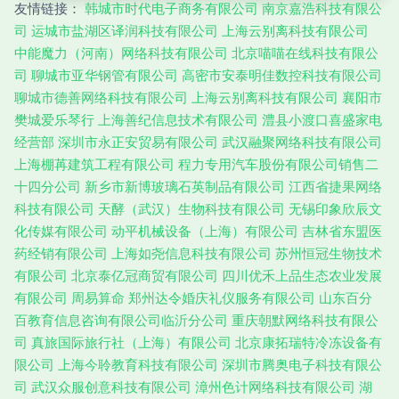
友情链接：
韩城市时代电子商务有限公司
南京嘉浩科技有限公
司
运城市盐湖区译润科技有限公司
上海云别离科技有限公司
中能魔力（河南）网络科技有限公司
北京喵喵在线科技有限公
司
聊城市亚华钢管有限公司
高密市安泰明佳数控科技有限公司
聊城市德善网络科技有限公司
上海云别离科技有限公司
襄阳市
樊城爱乐琴行
上海善纪信息技术有限公司
澧县小渡口喜盛家电
经营部
深圳市永正安贸易有限公司
武汉融聚网络科技有限公司
上海棚苒建筑工程有限公司
程力专用汽车股份有限公司销售二
十四分公司
新乡市新博玻璃石英制品有限公司
江西省捷果网络
科技有限公司
天酵（武汉）生物科技有限公司
无锡印象欣辰文
化传媒有限公司
动平机械设备（上海）有限公司
吉林省东盟医
药经销有限公司
上海如尧信息科技有限公司
苏州恒冠生物技术
有限公司
北京泰亿冠商贸有限公司
四川优禾上品生态农业发展
有限公司
周易算命
郑州达令婚庆礼仪服务有限公司
山东百分
百教育信息咨询有限公司临沂分公司
重庆朝默网络科技有限公
司
真旅国际旅行社（上海）有限公司
北京康拓瑞特冷冻设备有
限公司
上海今聆教育科技有限公司
深圳市腾奥电子科技有限公
司
武汉众服创意科技有限公司
漳州色计网络科技有限公司
湖