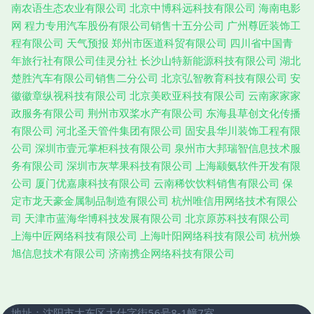
南农语生态农业有限公司
北京中博科远科技有限公司
海南电影
网
程力专用汽车股份有限公司销售十五分公司
广州尊匠装饰工
程有限公司
天气预报
郑州市医道科贸有限公司
四川省中国青
年旅行社有限公司佳灵分社
长沙山特新能源科技有限公司
湖北
楚胜汽车有限公司销售二分公司
北京弘智教育科技有限公司
安
徽徽章纵视科技有限公司
北京美欧亚科技有限公司
云南家家家
政服务有限公司
荆州市双桨水产有限公司
东海县草创文化传播
有限公司
河北圣天管件集团有限公司
固安县华川装饰工程有限
公司
深圳市壹元掌柜科技有限公司
泉州市大邦瑞智信息技术服
务有限公司
深圳市灰苹果科技有限公司
上海颛氨软件开发有限
公司
厦门优嘉康科技有限公司
云南稀饮饮料销售有限公司
保
定市龙天豪金属制品制造有限公司
杭州唯信用网络技术有限公
司
天津市蓝海华博科技发展有限公司
北京原苏科技有限公司
上海中匠网络科技有限公司
上海叶阳网络科技有限公司
杭州焕
旭信息技术有限公司
济南携企网络科技有限公司
地址：沈阳市大东区大什字街56号8-1幢7室